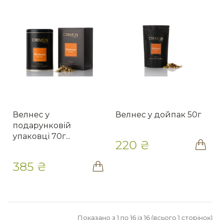
Велнес у
Велнес у дойпак 50г
подарунковій
упаковці 70г...
220 ₴
385 ₴
Показано з 1 по 16 із 16 (всього 1 сторінок)