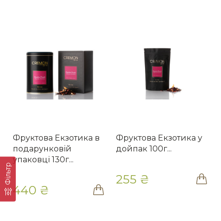
Фруктова Екзотика в
Фруктова Екзотика у
подарунковій
дойпак 100г...
упаковці 130г...
Фільтр
255 ₴
440 ₴