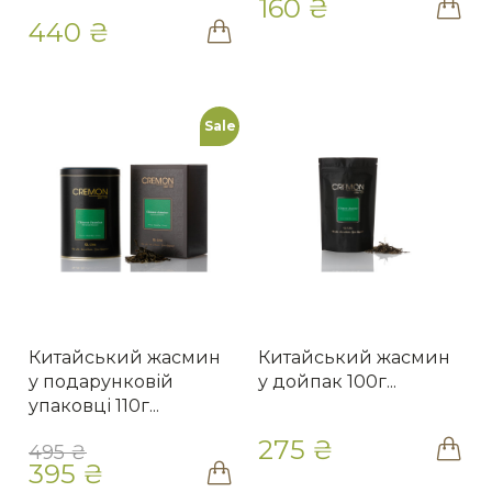
160 ₴
440 ₴
Sale
Китайський жасмин
Китайський жасмин
у подарунковій
у дойпак 100г...
упаковці 110г...
275 ₴
495 ₴
395 ₴