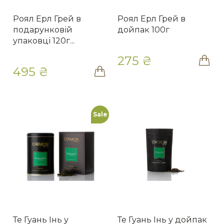
Роял Ерл Грей в
Роял Ерл Грей в
подарунковій
дойпак 100г
упаковці 120г...
275 ₴
495 ₴
Sale
Те Гуань Інь у
Те Гуань Інь у дойпак