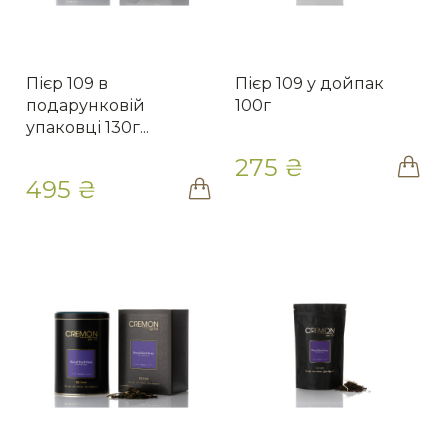
Пієр 109 в
Пієр 109 у дойпак
подарунковій
100г
упаковці 130г...
275 ₴
495 ₴