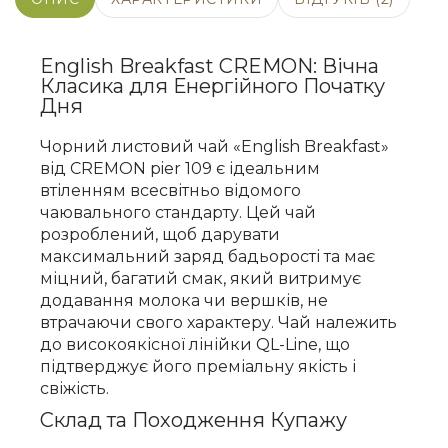
English Breakfast CREMON: Вічна
Класика для Енергійного Початку
Дня
Чорний листовий чай «English Breakfast»
від CREMON pier 109 є ідеальним
втіленням всесвітньо відомого
чаювального стандарту. Цей чай
розроблений, щоб дарувати
максимальний заряд бадьорості та має
міцний, багатий смак, який витримує
додавання молока чи вершків, не
втрачаючи свого характеру. Чай належить
до високоякісної лінійки QL-Line, що
підтверджує його преміальну якість і
свіжість.
Склад та Походження Купажу