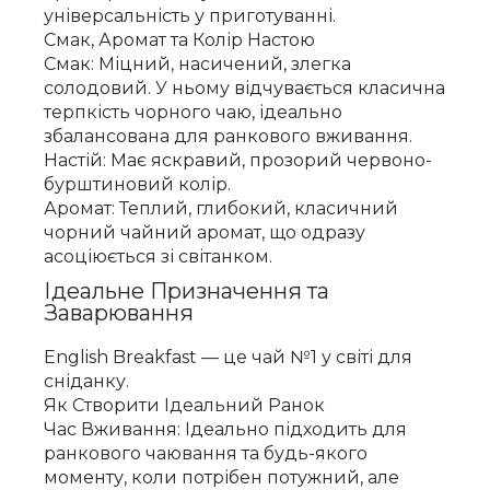
універсальність у приготуванні.
Смак, Аромат та Колір Настою
Смак: Міцний, насичений, злегка
солодовий. У ньому відчувається класична
терпкість чорного чаю, ідеально
збалансована для ранкового вживання.
Настій: Має яскравий, прозорий червоно-
бурштиновий колір.
Аромат: Теплий, глибокий, класичний
чорний чайний аромат, що одразу
асоціюється зі світанком.
Ідеальне Призначення та
Заварювання
English Breakfast — це чай №1 у світі для
сніданку.
Як Створити Ідеальний Ранок
Час Вживання: Ідеально підходить для
ранкового чаювання та будь-якого
моменту, коли потрібен потужний, але