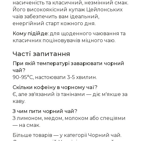
насиченість та класичний, незмінний смак.
Його високоякісний купаж Цейлонських
чаїв забезпечить вам ідеальний,
енергійний старт кожного дня.
Кому підійде:
для щоденного чаювання та
класичних поціновувачів міцного чаю.
Часті запитання
При якій температурі заварювати чорний
чай?
90-95°C, настоювати 3-5 хвилин.
Скільки кофеїну в чорному чаї?
Є, але зв'язаний із танінами — діє м'якше за
каву.
З чим пити чорний чай?
З лимоном, медом, молоком або спеціями
— на смак.
Більше товарів — у категорії
Чорний чай
.