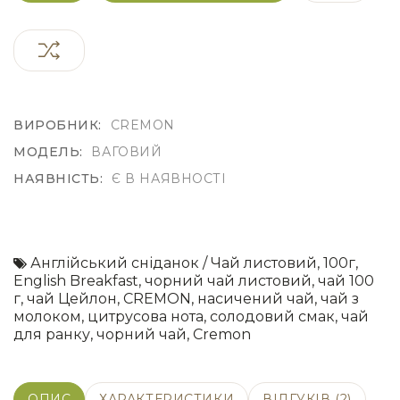
ВИРОБНИК:
CREMON
МОДЕЛЬ:
ВАГОВИЙ
НАЯВНІСТЬ:
Є В НАЯВНОСТІ
Англійський сніданок / Чай листовий
,
100г
,
English Breakfast
,
чорний чай листовий
,
чай 100
г
,
чай Цейлон
,
CREMON
,
насичений чай
,
чай з
молоком
,
цитрусова нота
,
солодовий смак
,
чай
для ранку
,
чорний чай
,
Cremon
ОПИС
ХАРАКТЕРИСТИКИ
ВІДГУКІВ (2)